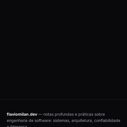
condicional. O modelo mental, a matemática
e o treinamento.
flaviomilan.dev
— notas profundas e práticas sobre
engenharia de software: sistemas, arquitetura, confiabilidade
e liderança.