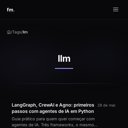
fm
.
/
Tags
/
llm
llm
LangGraph, CrewAI e Agno: primeiros
28 de mar.
passos com agentes de IA em Python
Guia prático para quem quer começar com
agentes de IA. Três frameworks, o mesmo