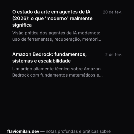
problema, exemplos reais e uma
comparação honesta.
O estado da arte em agentes de IA
20 de fev.
(2026): o que 'moderno' realmente
significa
Visão prática dos agentes de IA modernos:
uso de ferramentas, recuperação, memória,
verificação, padrões multi-agente e
segurança.
Amazon Bedrock: fundamentos,
2 de fev.
sistemas e escalabilidade
Um artigo altamente técnico sobre Amazon
Bedrock com fundamentos matemáticos e
exemplos numéricos.
flaviomilan.dev
— notas profundas e práticas sobre