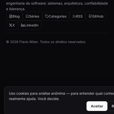
engenharia de software: sistemas, arquitetura, confiabilidade
e liderança.
Blog
Séries
Categorias
RSS
GitHub
X
LinkedIn
© 2026 Flavio Milan. Todos os direitos reservados.
Uso cookies para análise anônima — para entender qual cont
realmente ajuda. Você decide.
Aceitar
R